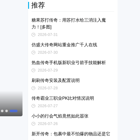
推荐
糖果苏打传奇：用苏打水给三消注入魔
力！[多图]
2026-07-31
仿盛大传奇网站重金推广千人在线
2026-07-30
热血传奇手机版新职业弓箭手技能解析
2026-07-29
刷刷传奇安装及配置说明
2026-07-28
传奇霸业三职业PK比对情况说明
注册送VIP的传奇手游 积分可换VIP的传奇"
2026-07-27
小小的行会气焰竟然如此嚣张
2026-07-26
新开传奇：包裹中最不怕爆的物品还是它